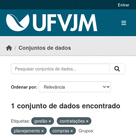
Skip to main content
Entrar
Conjuntos de dados
Ordenar por
1 conjunto de dados encontrado
Etiquetas:
gestão
contratações
planejamento
compras
Grupos: