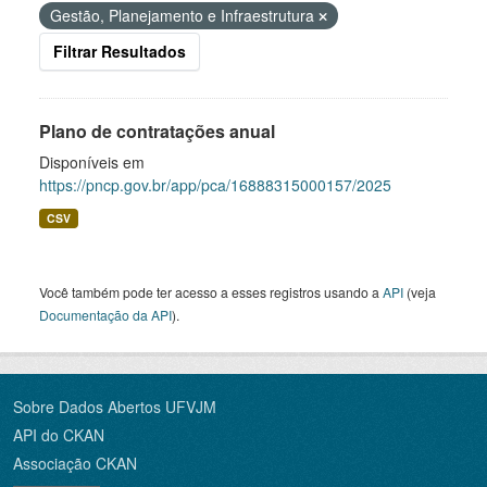
Gestão, Planejamento e Infraestrutura
Filtrar Resultados
Plano de contratações anual
Disponíveis em
https://pncp.gov.br/app/pca/16888315000157/2025
CSV
Você também pode ter acesso a esses registros usando a
API
(veja
Documentação da API
).
Sobre Dados Abertos UFVJM
API do CKAN
Associação CKAN