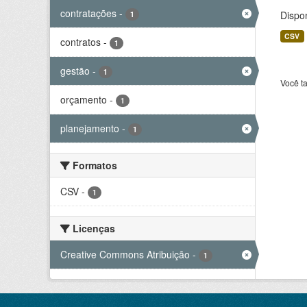
contratações
-
Dispo
1
CSV
contratos
-
1
gestão
-
1
Você t
orçamento
-
1
planejamento
-
1
Formatos
CSV
-
1
Licenças
Creative Commons Atribuição
-
1