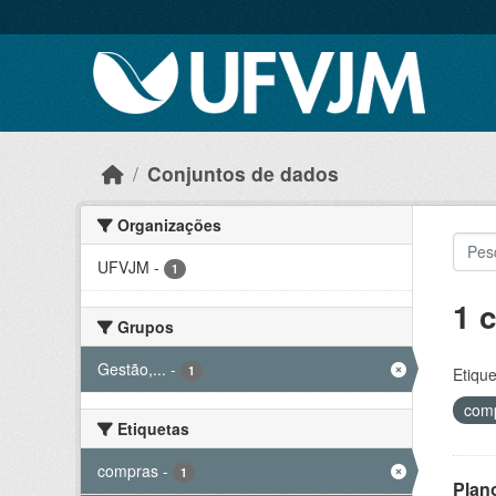
Skip to main content
Conjuntos de dados
Organizações
UFVJM
-
1
1 
Grupos
Gestão,...
-
1
Etique
com
Etiquetas
compras
-
1
Plan