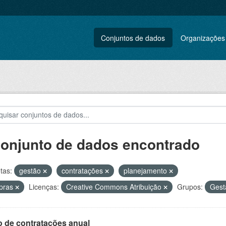
Conjuntos de dados
Organizações
conjunto de dados encontrado
tas:
gestão
contratações
planejamento
pras
Licenças:
Creative Commons Atribuição
Grupos:
Gest
o de contratações anual