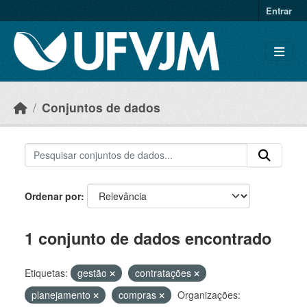
Skip to main content
Entrar
Conjuntos de dados
Ordenar por
1 conjunto de dados encontrado
Etiquetas:
gestão
contratações
planejamento
compras
Organizações: