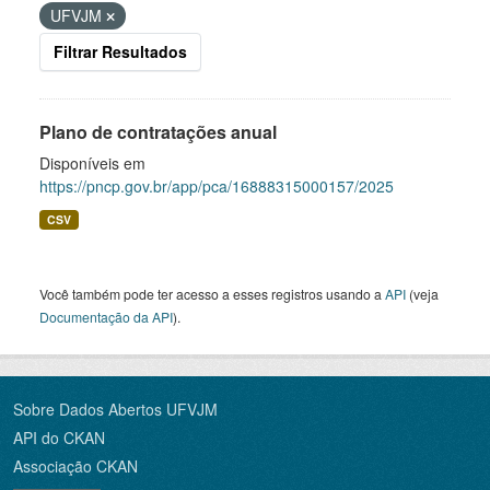
UFVJM
Filtrar Resultados
Plano de contratações anual
Disponíveis em
https://pncp.gov.br/app/pca/16888315000157/2025
CSV
Você também pode ter acesso a esses registros usando a
API
(veja
Documentação da API
).
Sobre Dados Abertos UFVJM
API do CKAN
Associação CKAN