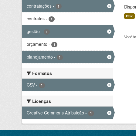
contratações
-
Dispo
1
CSV
contratos
-
1
gestão
-
1
Você t
orçamento
-
1
planejamento
-
1
Formatos
CSV
-
1
Licenças
Creative Commons Atribuição
-
1