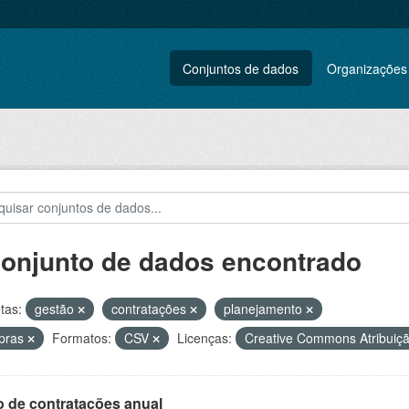
Conjuntos de dados
Organizações
conjunto de dados encontrado
tas:
gestão
contratações
planejamento
pras
Formatos:
CSV
Licenças:
Creative Commons Atribuiç
o de contratações anual