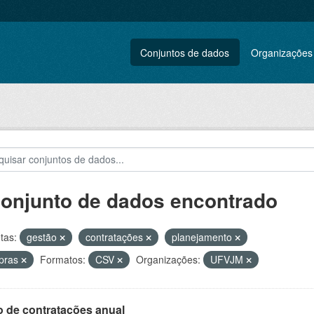
Conjuntos de dados
Organizações
conjunto de dados encontrado
tas:
gestão
contratações
planejamento
pras
Formatos:
CSV
Organizações:
UFVJM
o de contratações anual