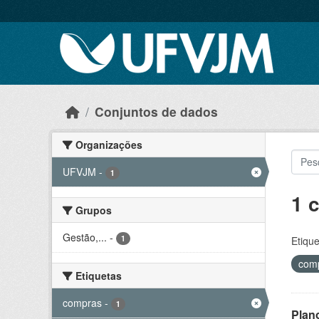
Skip to main content
Conjuntos de dados
Organizações
UFVJM
-
1
1 
Grupos
Gestão,...
-
1
Etique
com
Etiquetas
compras
-
1
Plan