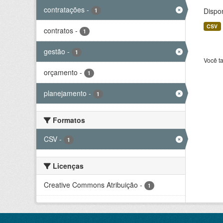
contratações
-
Dispo
1
CSV
contratos
-
1
gestão
-
1
Você t
orçamento
-
1
planejamento
-
1
Formatos
CSV
-
1
Licenças
Creative Commons Atribuição
-
1