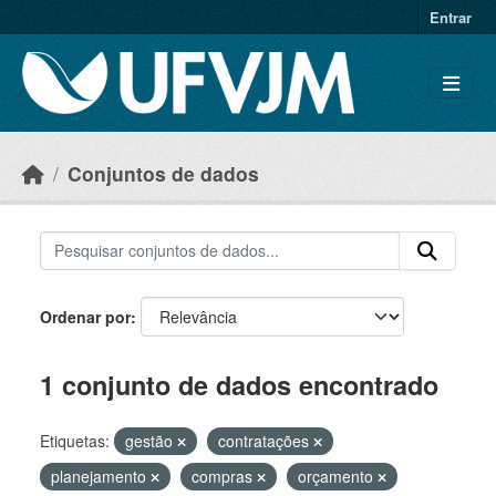
Skip to main content
Entrar
Conjuntos de dados
Ordenar por
1 conjunto de dados encontrado
Etiquetas:
gestão
contratações
planejamento
compras
orçamento