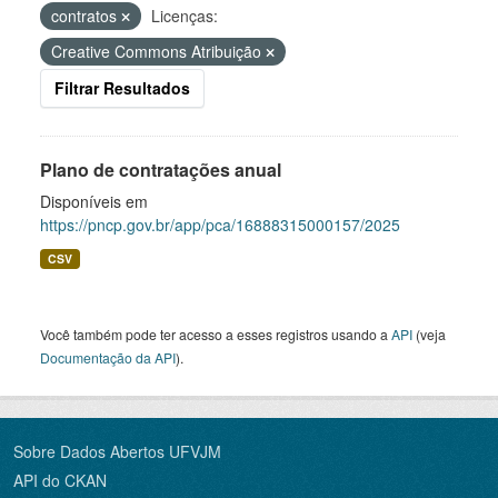
contratos
Licenças:
Creative Commons Atribuição
Filtrar Resultados
Plano de contratações anual
Disponíveis em
https://pncp.gov.br/app/pca/16888315000157/2025
CSV
Você também pode ter acesso a esses registros usando a
API
(veja
Documentação da API
).
Sobre Dados Abertos UFVJM
API do CKAN