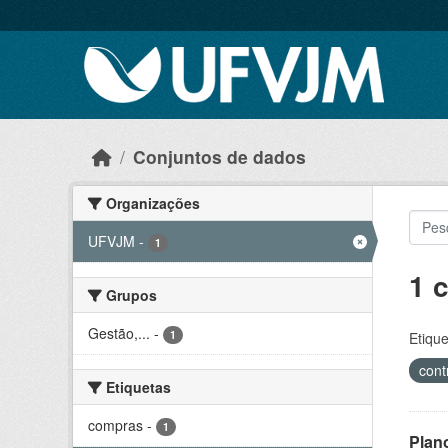
Skip to main content
Conjuntos de dados
Organizações
UFVJM
-
1
1 
Grupos
Gestão,...
-
1
Etique
cont
Etiquetas
compras
-
1
Plan