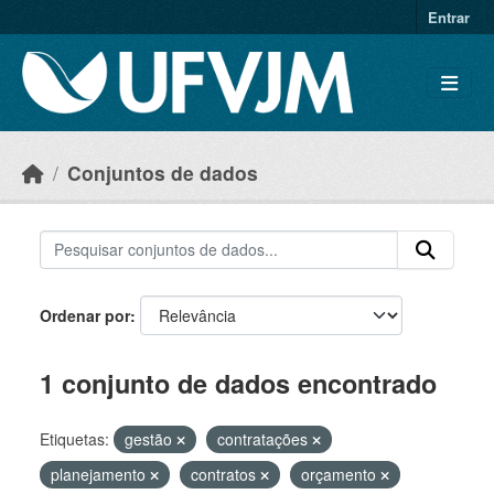
Skip to main content
Entrar
Conjuntos de dados
Ordenar por
1 conjunto de dados encontrado
Etiquetas:
gestão
contratações
planejamento
contratos
orçamento