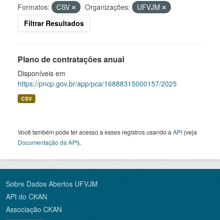
Formatos:
CSV
Organizações:
UFVJM
Filtrar Resultados
Plano de contratações anual
Disponíveis em
https://pncp.gov.br/app/pca/16888315000157/2025
CSV
Você também pode ter acesso a esses registros usando a
API
(veja
Documentação da API
).
Sobre Dados Abertos UFVJM
API do CKAN
Associação CKAN