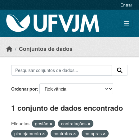
Skip to main content
Entrar
Conjuntos de dados
Ordenar por
1 conjunto de dados encontrado
Etiquetas:
gestão
contratações
planejamento
contratos
compras