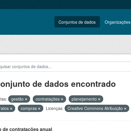
Conjuntos de dados
Organizações
conjunto de dados encontrado
tas:
gestão
contratações
planejamento
ratos
compras
Licenças:
Creative Commons Atribuição
o de contratações anual