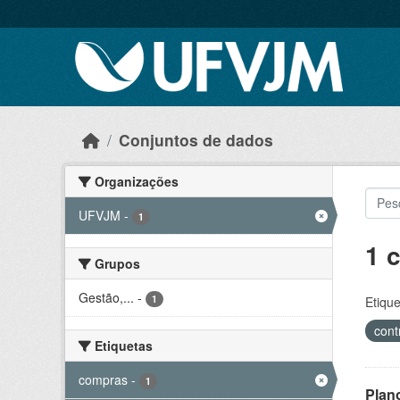
Skip to main content
Conjuntos de dados
Organizações
UFVJM
-
1
1 
Grupos
Gestão,...
-
1
Etique
cont
Etiquetas
compras
-
1
Plan