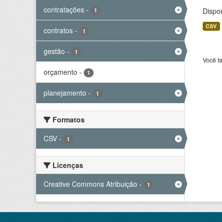
contratações
-
Dispo
1
CSV
contratos
-
1
gestão
-
1
Você t
orçamento
-
1
planejamento
-
1
Formatos
CSV
-
1
Licenças
Creative Commons Atribuição
-
1