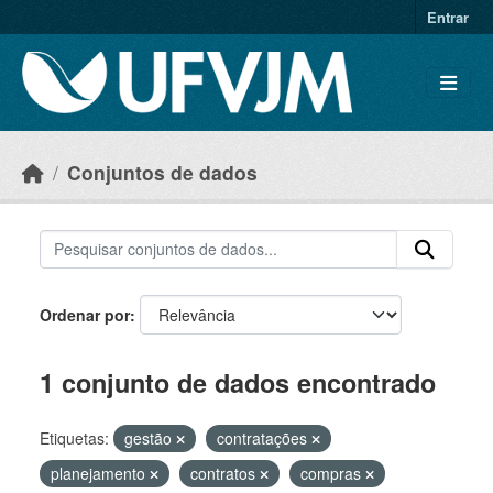
Skip to main content
Entrar
Conjuntos de dados
Ordenar por
1 conjunto de dados encontrado
Etiquetas:
gestão
contratações
planejamento
contratos
compras