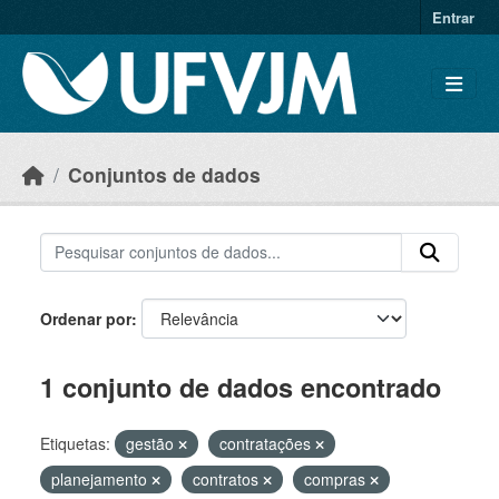
Skip to main content
Entrar
Conjuntos de dados
Ordenar por
1 conjunto de dados encontrado
Etiquetas:
gestão
contratações
planejamento
contratos
compras