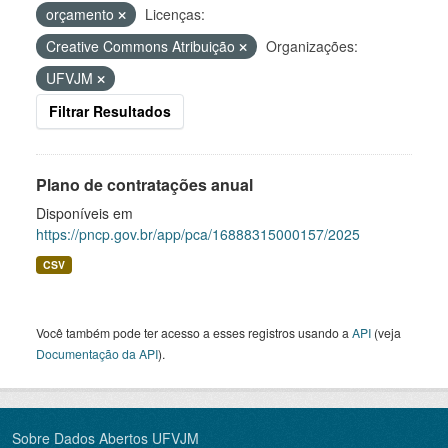
orçamento
Licenças:
Creative Commons Atribuição
Organizações:
UFVJM
Filtrar Resultados
Plano de contratações anual
Disponíveis em
https://pncp.gov.br/app/pca/16888315000157/2025
CSV
Você também pode ter acesso a esses registros usando a
API
(veja
Documentação da API
).
Sobre Dados Abertos UFVJM