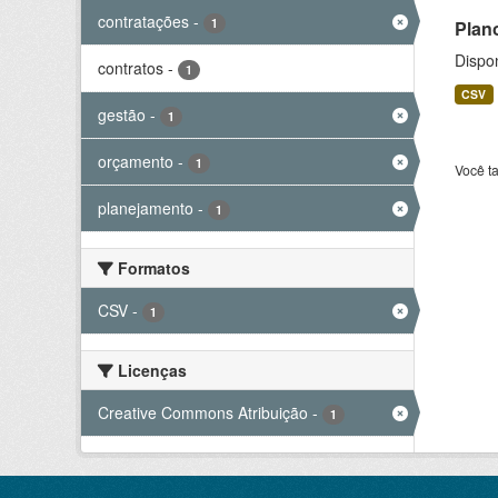
contratações
-
1
Plan
Dispo
contratos
-
1
CSV
gestão
-
1
orçamento
-
1
Você t
planejamento
-
1
Formatos
CSV
-
1
Licenças
Creative Commons Atribuição
-
1