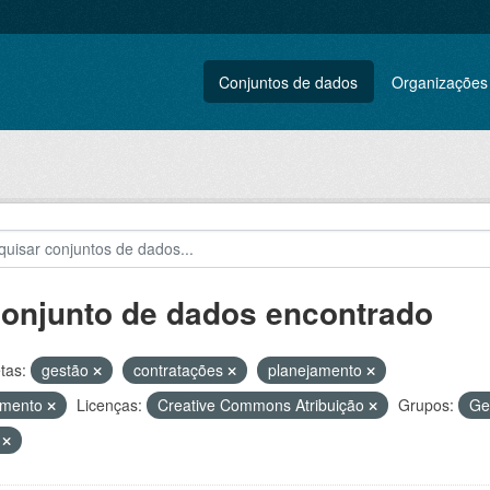
Conjuntos de dados
Organizações
conjunto de dados encontrado
tas:
gestão
contratações
planejamento
amento
Licenças:
Creative Commons Atribuição
Grupos:
Ge
V