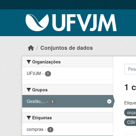
Skip to main content
Conjuntos de dados
Organizações
UFVJM
-
1
1 
Grupos
Gestão,...
-
1
Etique
orç
Etiquetas
CS
compras
-
1