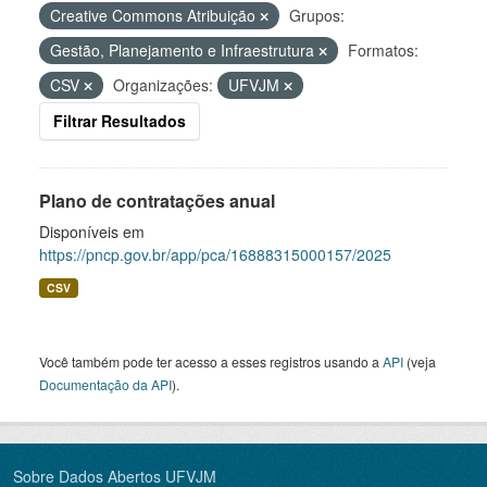
Creative Commons Atribuição
Grupos:
Gestão, Planejamento e Infraestrutura
Formatos:
CSV
Organizações:
UFVJM
Filtrar Resultados
Plano de contratações anual
Disponíveis em
https://pncp.gov.br/app/pca/16888315000157/2025
CSV
Você também pode ter acesso a esses registros usando a
API
(veja
Documentação da API
).
Sobre Dados Abertos UFVJM