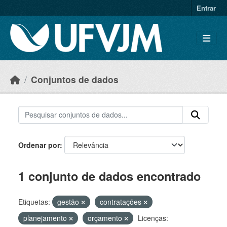
Skip to main content
Entrar
Conjuntos de dados
Ordenar por
1 conjunto de dados encontrado
Etiquetas:
gestão
contratações
planejamento
orçamento
Licenças: