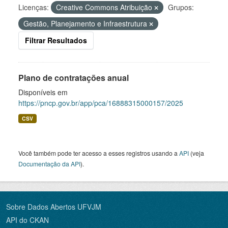
Licenças:
Creative Commons Atribuição
Grupos:
Gestão, Planejamento e Infraestrutura
Filtrar Resultados
Plano de contratações anual
Disponíveis em
https://pncp.gov.br/app/pca/16888315000157/2025
CSV
Você também pode ter acesso a esses registros usando a
API
(veja
Documentação da API
).
Sobre Dados Abertos UFVJM
API do CKAN