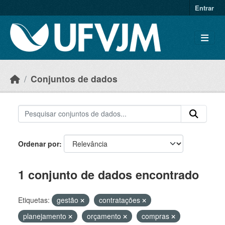
Skip to main content
Entrar
Conjuntos de dados
Ordenar por
1 conjunto de dados encontrado
Etiquetas:
gestão
contratações
planejamento
orçamento
compras