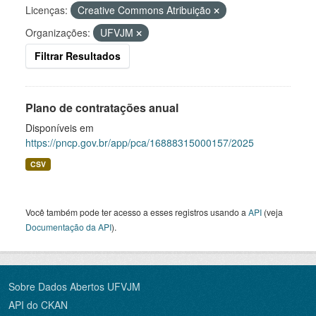
Licenças:
Creative Commons Atribuição
Organizações:
UFVJM
Filtrar Resultados
Plano de contratações anual
Disponíveis em
https://pncp.gov.br/app/pca/16888315000157/2025
CSV
Você também pode ter acesso a esses registros usando a
API
(veja
Documentação da API
).
Sobre Dados Abertos UFVJM
API do CKAN