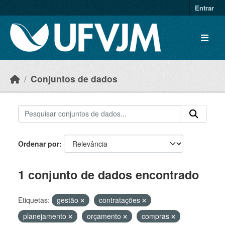
Skip to main content
Entrar
Conjuntos de dados
Ordenar por
1 conjunto de dados encontrado
Etiquetas:
gestão
contratações
planejamento
orçamento
compras