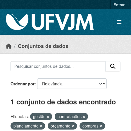
Skip to main content
Entrar
Conjuntos de dados
Ordenar por
1 conjunto de dados encontrado
Etiquetas:
gestão
contratações
planejamento
orçamento
compras