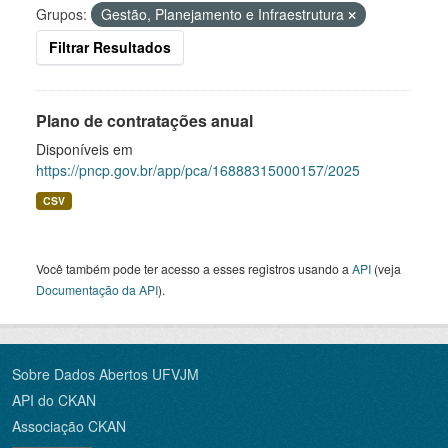
Grupos:
Gestão, Planejamento e Infraestrutura
Filtrar Resultados
Plano de contratações anual
Disponíveis em
https://pncp.gov.br/app/pca/16888315000157/2025
CSV
Você também pode ter acesso a esses registros usando a
API
(veja
Documentação da API
).
Sobre Dados Abertos UFVJM
API do CKAN
Associação CKAN