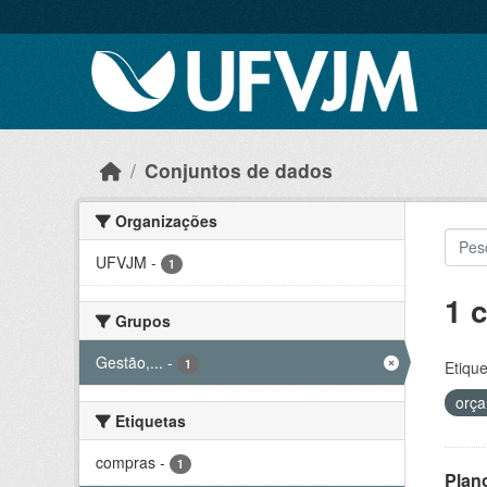
Skip to main content
Conjuntos de dados
Organizações
UFVJM
-
1
1 
Grupos
Gestão,...
-
1
Etique
orç
Etiquetas
compras
-
1
Plan