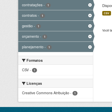
contratações
-
Dispo
1
CSV
contratos
-
1
gestão
-
1
Você t
orçamento
-
1
planejamento
-
1
Formatos
CSV
-
1
Licenças
Creative Commons Atribuição
-
1