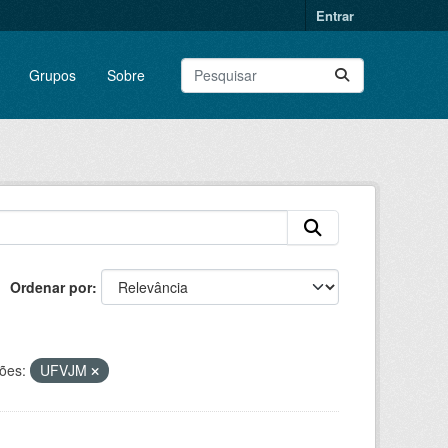
Entrar
Grupos
Sobre
Ordenar por
ões:
UFVJM