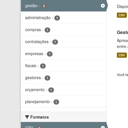
gestão
-
Dispo
2
CSV
administração
-
1
compras
-
1
Gesto
Aprese
contratações
-
1
entre
empresas
-
1
CSV
fiscais
-
1
Você t
gestores
-
1
orçamento
-
1
planejamento
-
1
Formatos
CSV
-