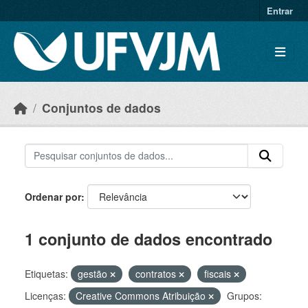
Skip to main content
Entrar
Conjuntos de dados
Ordenar por
1 conjunto de dados encontrado
Etiquetas:
gestão
contratos
fiscais
Licenças:
Creative Commons Atribuição
Grupos: