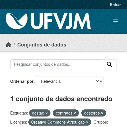
Skip to main content
Entrar
Conjuntos de dados
Ordenar por
1 conjunto de dados encontrado
Etiquetas:
gestão
contratos
gestores
Licenças:
Creative Commons Atribuição
Grupos: