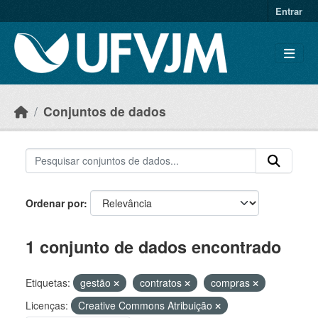
Skip to main content
Entrar
Conjuntos de dados
Ordenar por
1 conjunto de dados encontrado
Etiquetas:
gestão
contratos
compras
Licenças:
Creative Commons Atribuição