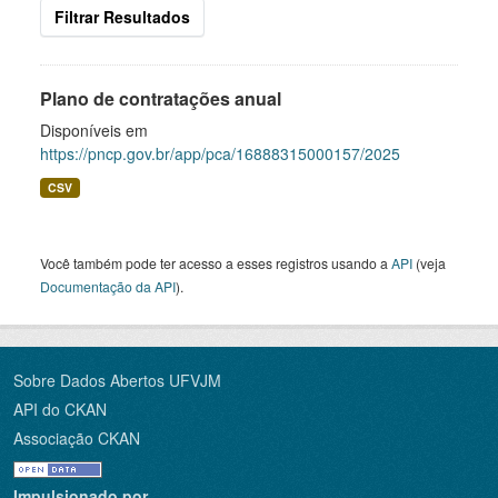
Filtrar Resultados
Plano de contratações anual
Disponíveis em
https://pncp.gov.br/app/pca/16888315000157/2025
CSV
Você também pode ter acesso a esses registros usando a
API
(veja
Documentação da API
).
Sobre Dados Abertos UFVJM
API do CKAN
Associação CKAN
Impulsionado por