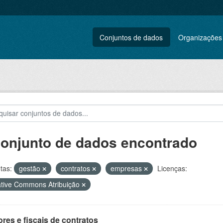
Conjuntos de dados
Organizações
conjunto de dados encontrado
tas:
gestão
contratos
empresas
Licenças:
tive Commons Atribuição
res e fiscais de contratos