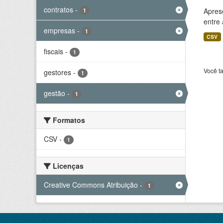
contratos
-
Aprese
1
entre
empresas
-
1
CSV
fiscais
-
1
Você t
gestores
-
1
gestão
-
1
Formatos
CSV
-
1
Licenças
Creative Commons Atribuição
-
1