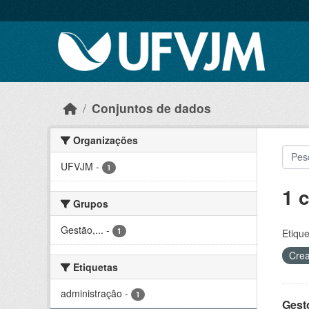
Skip to main content
Conjuntos de dados
Organizações
UFVJM
-
1
1 
Grupos
Gestão,...
-
1
Etique
Crea
Etiquetas
administração
-
1
Gesto