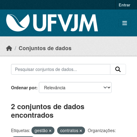
Skip to main content
Entrar
Conjuntos de dados
Ordenar por
2 conjuntos de dados
encontrados
Etiquetas:
gestão
contratos
Organizações: