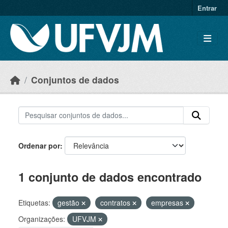
Skip to main content
Entrar
Conjuntos de dados
Ordenar por
1 conjunto de dados encontrado
Etiquetas:
gestão
contratos
empresas
Organizações:
UFVJM