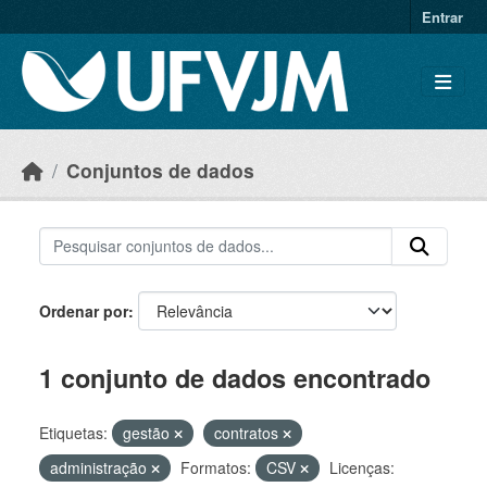
Skip to main content
Entrar
Conjuntos de dados
Ordenar por
1 conjunto de dados encontrado
Etiquetas:
gestão
contratos
administração
Formatos:
CSV
Licenças: