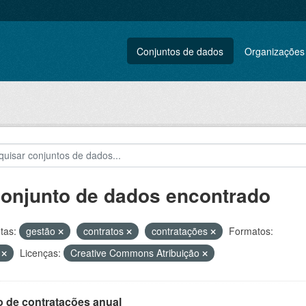
Conjuntos de dados
Organizações
conjunto de dados encontrado
tas:
gestão
contratos
contratações
Formatos:
V
Licenças:
Creative Commons Atribuição
o de contratações anual