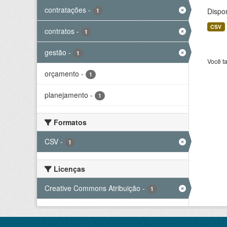
contratações
-
Dispo
1
CSV
contratos
-
1
gestão
-
1
Você t
orçamento
-
1
planejamento
-
1
Formatos
CSV
-
1
Licenças
Creative Commons Atribuição
-
1