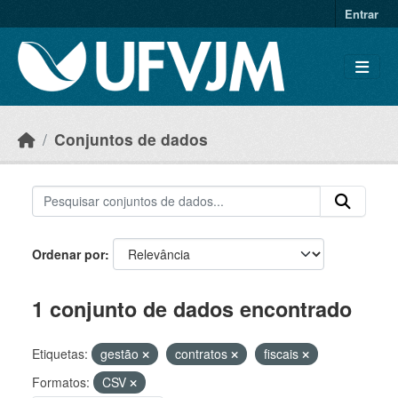
Skip to main content
Entrar
Conjuntos de dados
Ordenar por
1 conjunto de dados encontrado
Etiquetas:
gestão
contratos
fiscais
Formatos:
CSV