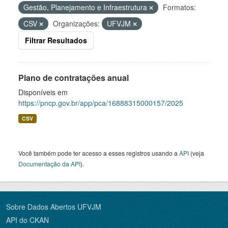
Gestão, Planejamento e Infraestrutura
Formatos:
CSV
Organizações:
UFVJM
Filtrar Resultados
Plano de contratações anual
Disponíveis em
https://pncp.gov.br/app/pca/16888315000157/2025
CSV
Você também pode ter acesso a esses registros usando a
API
(veja
Documentação da API
).
Sobre Dados Abertos UFVJM
API do CKAN