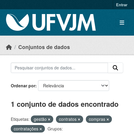
Skip to main content
Entrar
Conjuntos de dados
Ordenar por
1 conjunto de dados encontrado
Etiquetas:
gestão
contratos
compras
contratações
Grupos: