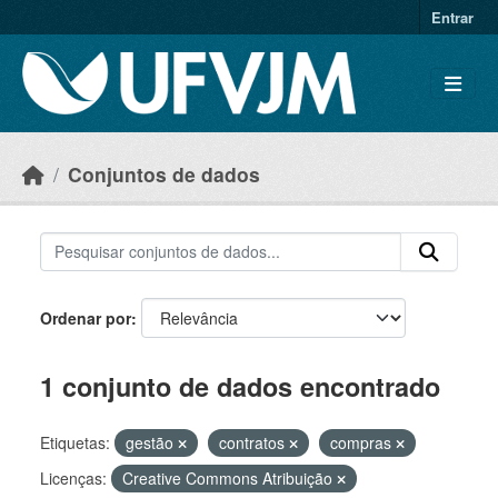
Skip to main content
Entrar
Conjuntos de dados
Ordenar por
1 conjunto de dados encontrado
Etiquetas:
gestão
contratos
compras
Licenças:
Creative Commons Atribuição