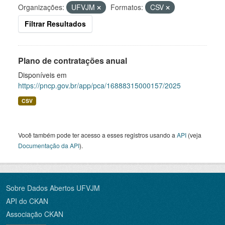
Organizações:
UFVJM
Formatos:
CSV
Filtrar Resultados
Plano de contratações anual
Disponíveis em
https://pncp.gov.br/app/pca/16888315000157/2025
CSV
Você também pode ter acesso a esses registros usando a
API
(veja
Documentação da API
).
Sobre Dados Abertos UFVJM
API do CKAN
Associação CKAN