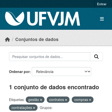
Skip to main content
Entrar
Conjuntos de dados
Ordenar por
1 conjunto de dados encontrado
Etiquetas:
gestão
contratos
compras
contratações
Grupos: