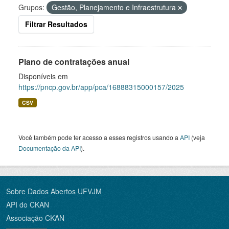
Grupos:
Gestão, Planejamento e Infraestrutura
Filtrar Resultados
Plano de contratações anual
Disponíveis em
https://pncp.gov.br/app/pca/16888315000157/2025
CSV
Você também pode ter acesso a esses registros usando a
API
(veja
Documentação da API
).
Sobre Dados Abertos UFVJM
API do CKAN
Associação CKAN