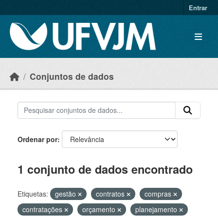
Skip to main content
Entrar
Conjuntos de dados
Ordenar por
1 conjunto de dados encontrado
Etiquetas:
gestão
contratos
compras
contratações
orçamento
planejamento