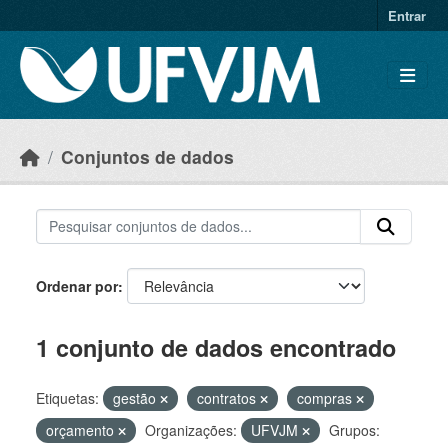
Skip to main content
Entrar
Conjuntos de dados
Ordenar por
1 conjunto de dados encontrado
Etiquetas:
gestão
contratos
compras
orçamento
Organizações:
UFVJM
Grupos: