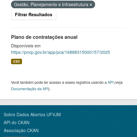
Gestão, Planejamento e Infraestrutura
Filtrar Resultados
Plano de contratações anual
Disponíveis em
https://pncp.gov.br/app/pca/16888315000157/2025
CSV
Você também pode ter acesso a esses registros usando a
API
(veja
Documentação da API
).
Sobre Dados Abertos UFVJM
API do CKAN
Associação CKAN