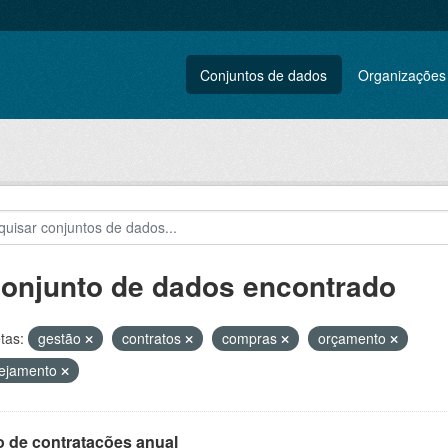
Conjuntos de dados
Organizações
conjunto de dados encontrado
tas:
gestão
contratos
compras
orçamento
nejamento
o de contratações anual