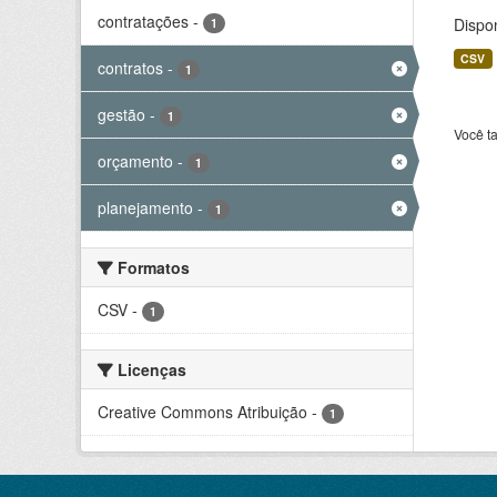
contratações
-
Dispo
1
CSV
contratos
-
1
gestão
-
1
Você t
orçamento
-
1
planejamento
-
1
Formatos
CSV
-
1
Licenças
Creative Commons Atribuição
-
1