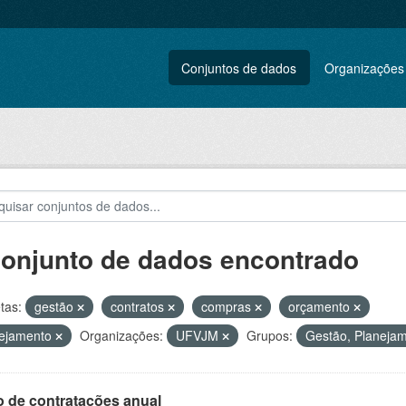
Conjuntos de dados
Organizações
conjunto de dados encontrado
tas:
gestão
contratos
compras
orçamento
nejamento
Organizações:
UFVJM
Grupos:
Gestão, Planejam
o de contratações anual