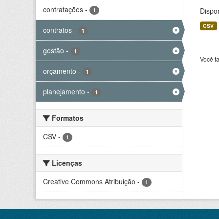
contratações
-
Dispo
1
CSV
contratos
-
1
gestão
-
1
Você t
orçamento
-
1
planejamento
-
1
Formatos
CSV
-
1
Licenças
Creative Commons Atribuição
-
1