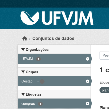
Skip to main content
Conjuntos de dados
Organizações
UFVJM
-
1
1 
Grupos
Gestão,...
-
1
Etique
pla
Etiquetas
compras
-
1
Plan