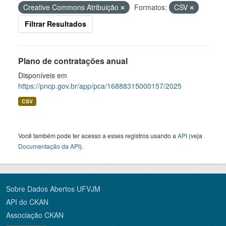
Creative Commons Atribuição
Formatos:
CSV
Filtrar Resultados
Plano de contratações anual
Disponíveis em
https://pncp.gov.br/app/pca/16888315000157/2025
CSV
Você também pode ter acesso a esses registros usando a
API
(veja
Documentação da API
).
Sobre Dados Abertos UFVJM
API do CKAN
Associação CKAN