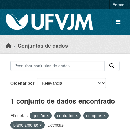
Skip to main content
Entrar
Conjuntos de dados
Ordenar por
1 conjunto de dados encontrado
Etiquetas:
gestão
contratos
compras
planejamento
Licenças: