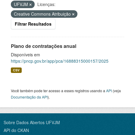
UFVJM
Licenças:
Creative Commons Atribuição
Filtrar Resultados
Plano de contratações anual
Disponíveis em
https://pncp.gov.br/app/pca/16888315000157/2025
CSV
Você também pode ter acesso a esses registros usando a
API
(veja
Documentação da API
).
Sobre Dados Abertos UFVJM
API do CKAN