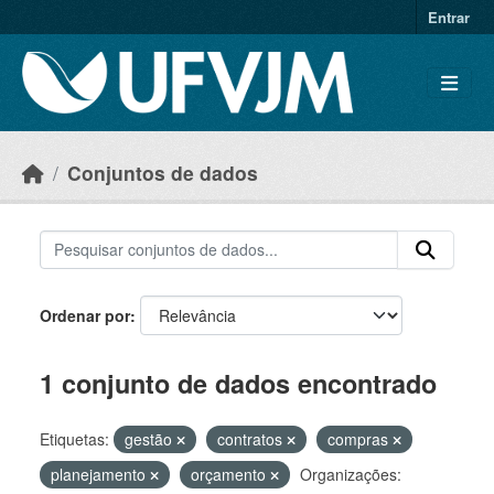
Skip to main content
Entrar
Conjuntos de dados
Ordenar por
1 conjunto de dados encontrado
Etiquetas:
gestão
contratos
compras
planejamento
orçamento
Organizações: