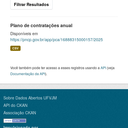
Filtrar Resultados
Plano de contratações anual
Disponíveis em
https://pncp.gov.br/app/pca/16888315000157/2025
CSV
Você também pode ter acesso a esses registros usando a
API
(veja
Documentação da API
).
Sobre Dados Abertos UFVJM
API do CKAN
Associação CKAN
Impulsionado por