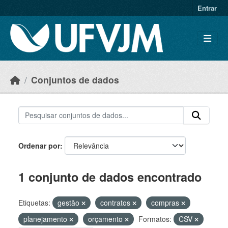
Skip to main content
Entrar
Conjuntos de dados
Ordenar por
1 conjunto de dados encontrado
Etiquetas:
gestão
contratos
compras
planejamento
orçamento
Formatos:
CSV