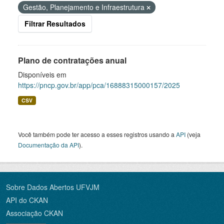
Gestão, Planejamento e Infraestrutura
Filtrar Resultados
Plano de contratações anual
Disponíveis em
https://pncp.gov.br/app/pca/16888315000157/2025
CSV
Você também pode ter acesso a esses registros usando a
API
(veja
Documentação da API
).
Sobre Dados Abertos UFVJM
API do CKAN
Associação CKAN