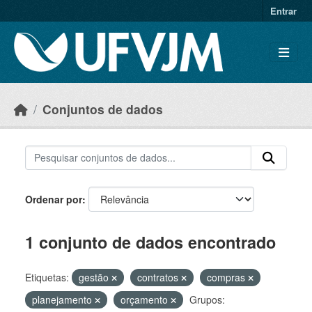
Skip to main content
Entrar
Conjuntos de dados
Ordenar por
1 conjunto de dados encontrado
Etiquetas:
gestão
contratos
compras
planejamento
orçamento
Grupos: