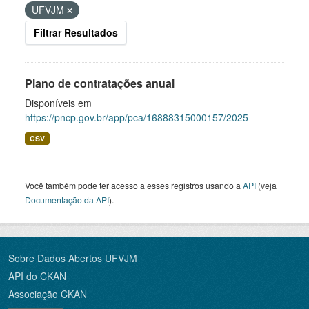
UFVJM
Filtrar Resultados
Plano de contratações anual
Disponíveis em
https://pncp.gov.br/app/pca/16888315000157/2025
CSV
Você também pode ter acesso a esses registros usando a
API
(veja
Documentação da API
).
Sobre Dados Abertos UFVJM
API do CKAN
Associação CKAN