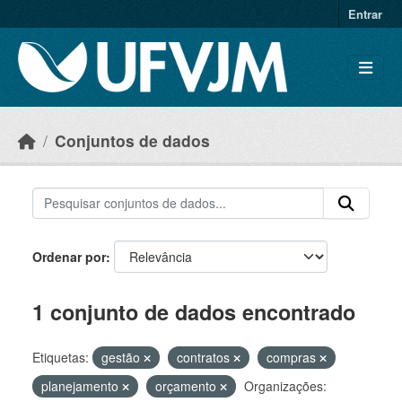
Skip to main content
Entrar
Conjuntos de dados
Ordenar por
1 conjunto de dados encontrado
Etiquetas:
gestão
contratos
compras
planejamento
orçamento
Organizações: