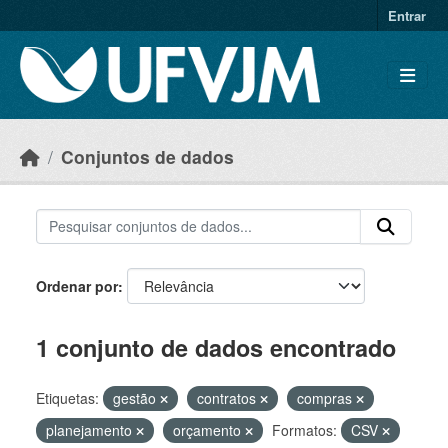
Skip to main content
Entrar
Conjuntos de dados
Ordenar por
1 conjunto de dados encontrado
Etiquetas:
gestão
contratos
compras
planejamento
orçamento
Formatos:
CSV