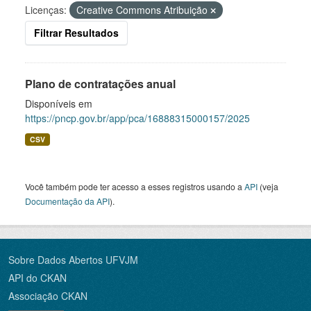
Licenças:
Creative Commons Atribuição
Filtrar Resultados
Plano de contratações anual
Disponíveis em
https://pncp.gov.br/app/pca/16888315000157/2025
CSV
Você também pode ter acesso a esses registros usando a
API
(veja
Documentação da API
).
Sobre Dados Abertos UFVJM
API do CKAN
Associação CKAN