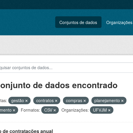
Conjuntos de dados
Organizações
conjunto de dados encontrado
tas:
gestão
contratos
compras
planejamento
amento
Formatos:
CSV
Organizações:
UFVJM
o de contratações anual