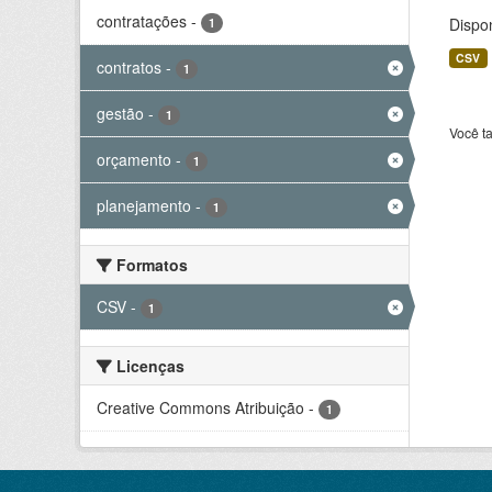
contratações
-
Dispo
1
CSV
contratos
-
1
gestão
-
1
Você t
orçamento
-
1
planejamento
-
1
Formatos
CSV
-
1
Licenças
Creative Commons Atribuição
-
1