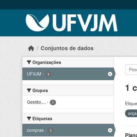
Skip to main content
Conjuntos de dados
Organizações
UFVJM
-
1
1 
Grupos
Gestão,...
-
1
Etique
orç
Etiquetas
compras
-
1
Plan