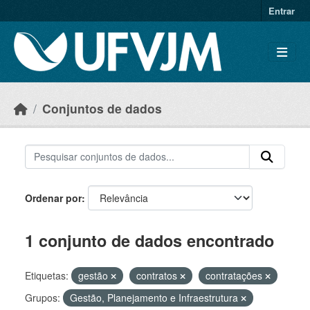
Skip to main content
Entrar
Conjuntos de dados
Ordenar por
1 conjunto de dados encontrado
Etiquetas:
gestão
contratos
contratações
Grupos:
Gestão, Planejamento e Infraestrutura