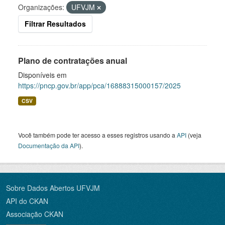
Organizações:
UFVJM
Filtrar Resultados
Plano de contratações anual
Disponíveis em
https://pncp.gov.br/app/pca/16888315000157/2025
CSV
Você também pode ter acesso a esses registros usando a
API
(veja
Documentação da API
).
Sobre Dados Abertos UFVJM
API do CKAN
Associação CKAN