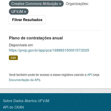
Creative Commons Atribuição
Organizações:
UFVJM
Filtrar Resultados
Plano de contratações anual
Disponíveis em
https://pncp.gov.br/app/pca/16888315000157/2025
CSV
Você também pode ter acesso a esses registros usando a
API
(veja
Documentação da API
).
Sobre Dados Abertos UFVJM
API do CKAN