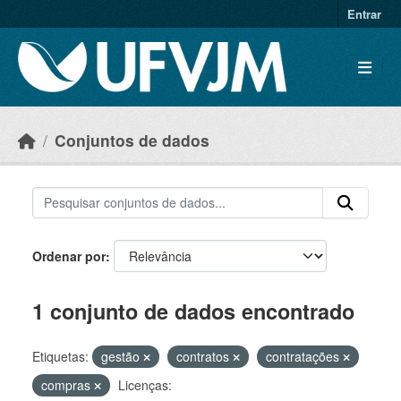
Skip to main content
Entrar
Conjuntos de dados
Ordenar por
1 conjunto de dados encontrado
Etiquetas:
gestão
contratos
contratações
compras
Licenças: