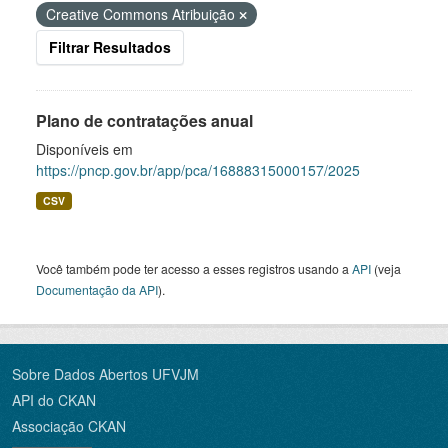
Creative Commons Atribuição
Filtrar Resultados
Plano de contratações anual
Disponíveis em
https://pncp.gov.br/app/pca/16888315000157/2025
CSV
Você também pode ter acesso a esses registros usando a
API
(veja
Documentação da API
).
Sobre Dados Abertos UFVJM
API do CKAN
Associação CKAN