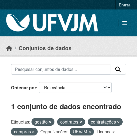
Skip to main content
Entrar
Conjuntos de dados
Ordenar por
1 conjunto de dados encontrado
Etiquetas:
gestão
contratos
contratações
compras
Organizações:
UFVJM
Licenças: