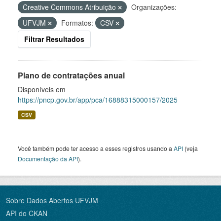
Creative Commons Atribuição
Organizações:
UFVJM
Formatos:
CSV
Filtrar Resultados
Plano de contratações anual
Disponíveis em
https://pncp.gov.br/app/pca/16888315000157/2025
CSV
Você também pode ter acesso a esses registros usando a
API
(veja
Documentação da API
).
Sobre Dados Abertos UFVJM
API do CKAN