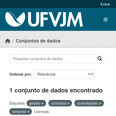
Skip to main content
Entrar
Conjuntos de dados
Ordenar por
1 conjunto de dados encontrado
Etiquetas:
gestão
contratos
contratações
compras
Licenças: