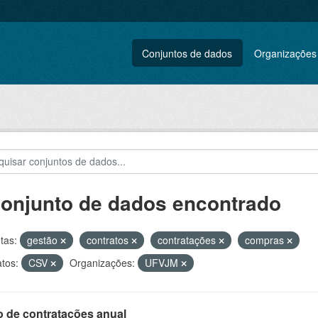
Conjuntos de dados
Organizações
conjunto de dados encontrado
tas:
gestão
contratos
contratações
compras
tos:
CSV
Organizações:
UFVJM
o de contratações anual