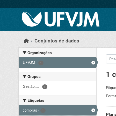
Skip to main content
Conjuntos de dados
Organizações
UFVJM
-
1
1 
Grupos
Gestão,...
-
1
Etique
Forma
Etiquetas
compras
-
1
Plan