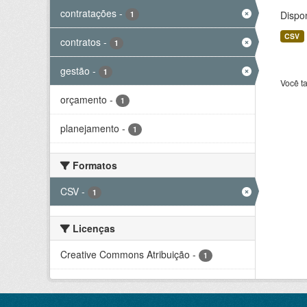
contratações
-
Dispo
1
CSV
contratos
-
1
gestão
-
1
Você t
orçamento
-
1
planejamento
-
1
Formatos
CSV
-
1
Licenças
Creative Commons Atribuição
-
1