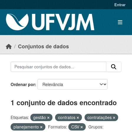
Skip to main content
Entrar
Conjuntos de dados
Ordenar por
1 conjunto de dados encontrado
Etiquetas:
gestão
contratos
contratações
planejamento
Formatos:
CSV
Grupos: