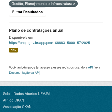
Gestão, Planejamento e Infraestrutura
Filtrar Resultados
Plano de contratações anual
Disponíveis em
https://pncp.gov.br/app/pca/16888315000157/2025
CSV
Você também pode ter acesso a esses registros usando a
API
(veja
Documentação da API
).
Sobre Dados Abertos UFVJM
API do CKAN
Associação CKAN