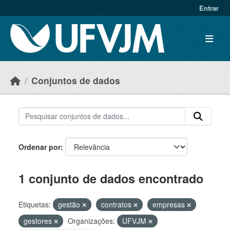
Skip to main content
Entrar
Conjuntos de dados
Ordenar por
1 conjunto de dados encontrado
Etiquetas:
gestão
contratos
empresas
gestores
Organizações:
UFVJM