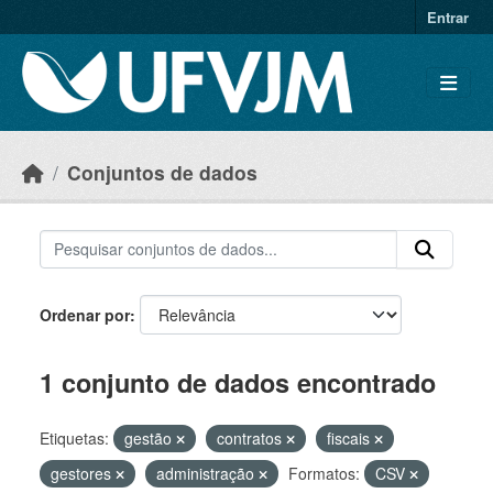
Skip to main content
Entrar
Conjuntos de dados
Ordenar por
1 conjunto de dados encontrado
Etiquetas:
gestão
contratos
fiscais
gestores
administração
Formatos:
CSV